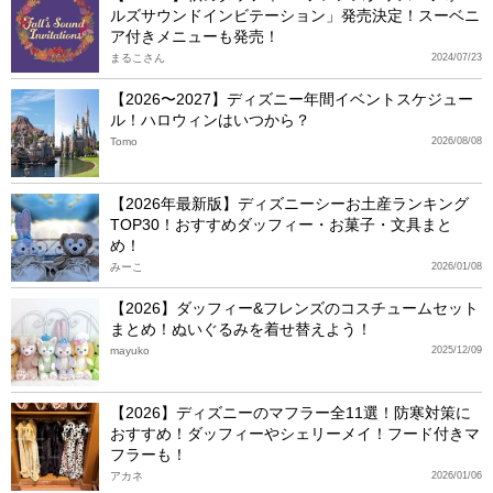
ルズサウンドインビテーション」発売決定！スーベニ
ア付きメニューも発売！
まるこさん
2024/07/23
【2026〜2027】ディズニー年間イベントスケジュー
ル！ハロウィンはいつから？
Tomo
2026/08/08
【2026年最新版】ディズニーシーお土産ランキング
TOP30！おすすめダッフィー・お菓子・文具まと
め！
みーこ
2026/01/08
【2026】ダッフィー&フレンズのコスチュームセット
まとめ！ぬいぐるみを着せ替えよう！
mayuko
2025/12/09
【2026】ディズニーのマフラー全11選！防寒対策に
おすすめ！ダッフィーやシェリーメイ！フード付きマ
フラーも！
アカネ
2026/01/06