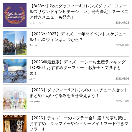
【8/28〜】秋のダッフィー&フレンズグッズ「フォー
ルズサウンドインビテーション」発売決定！スーベニ
ア付きメニューも発売！
まるこさん
2024/07/23
【2026〜2027】ディズニー年間イベントスケジュー
ル！ハロウィンはいつから？
Tomo
2026/08/08
【2026年最新版】ディズニーシーお土産ランキング
TOP30！おすすめダッフィー・お菓子・文具まと
め！
みーこ
2026/01/08
【2026】ダッフィー&フレンズのコスチュームセット
まとめ！ぬいぐるみを着せ替えよう！
mayuko
2025/12/09
【2026】ディズニーのマフラー全11選！防寒対策に
おすすめ！ダッフィーやシェリーメイ！フード付きマ
フラーも！