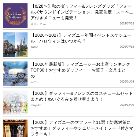
【8/28〜】秋のダッフィー&フレンズグッズ「フォー
ルズサウンドインビテーション」発売決定！スーベニ
ア付きメニューも発売！
まるこさん
2024/07/23
【2026〜2027】ディズニー年間イベントスケジュー
ル！ハロウィンはいつから？
Tomo
2026/07/15
【2026年最新版】ディズニーシーお土産ランキング
TOP30！おすすめダッフィー・お菓子・文具まと
め！
みーこ
2026/01/08
【2026】ダッフィー&フレンズのコスチュームセット
まとめ！ぬいぐるみを着せ替えよう！
mayuko
2025/12/09
【2026】ディズニーのマフラー全11選！防寒対策に
おすすめ！ダッフィーやシェリーメイ！フード付きマ
フラーも！