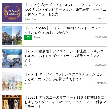
【8/28〜】秋のダッフィー&フレンズグッズ「フォー
ルズサウンドインビテーション」発売決定！スーベニ
ア付きメニューも発売！
まるこさん
2024/07/23
【2026〜2027】ディズニー年間イベントスケジュー
ル！ハロウィンはいつから？
Tomo
2026/08/08
NEW
【2026年最新版】ディズニーシーお土産ランキング
TOP30！おすすめダッフィー・お菓子・文具まと
め！
みーこ
2026/01/08
【2026】ダッフィー&フレンズのコスチュームセット
まとめ！ぬいぐるみを着せ替えよう！
mayuko
2025/12/09
【2026】ディズニーのマフラー全11選！防寒対策に
おすすめ！ダッフィーやシェリーメイ！フード付きマ
フラーも！