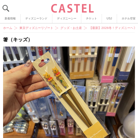
新着情報
ディズニーランド
ディズニーシー
チケット
USJ
ホテル空室
ホーム
東京ディズニーリゾート
グッズ・お土産
【最新】2026冬！ディズニーヘア
箸（キッズ）