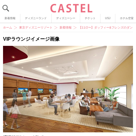
新着情報
ディズニーランド
ディズニーシー
チケット
USJ
ホテル空室
ホーム
東京ディズニーリゾート
新着情報
【11/2〜】ダッフィー&フレンズのダ
VIPラウンジイメージ画像