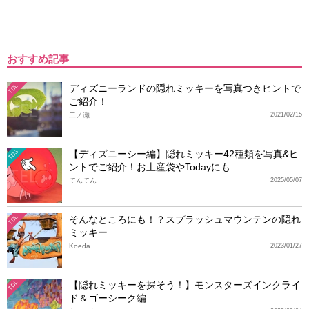
おすすめ記事
ディズニーランドの隠れミッキーを写真つきヒントで
TDL
ご紹介！
二ノ瀬
2021/02/15
【ディズニーシー編】隠れミッキー42種類を写真&ヒ
TDS
ントでご紹介！お土産袋やTodayにも
てんてん
2025/05/07
そんなところにも！？スプラッシュマウンテンの隠れ
TDL
ミッキー
Koeda
2023/01/27
【隠れミッキーを探そう！】モンスターズインクライ
TDL
ド＆ゴーシーク編