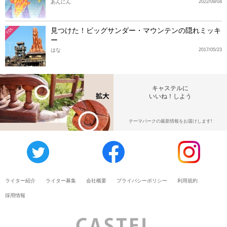
あんにん
2022/09/04
見つけた！ビッグサンダー・マウンテンの隠れミッキ
TDL
ー
はな
2017/05/23
キャステルに
いいね！しよう
テーマパークの最新情報をお届けします!
ライター紹介
ライター募集
会社概要
プライバシーポリシー
利用規約
採用情報