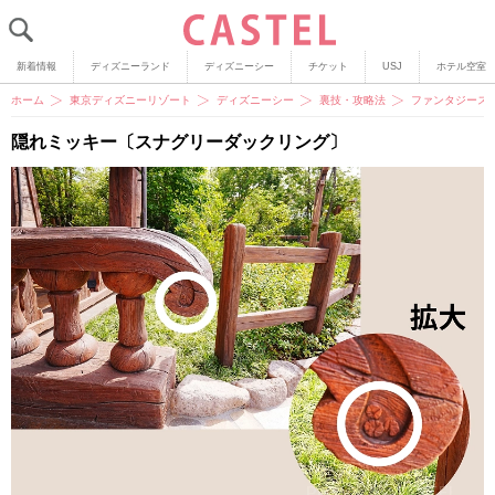
新着情報
ディズニーランド
ディズニーシー
チケット
USJ
ホテル空室
ホーム
東京ディズニーリゾート
ディズニーシー
裏技・攻略法
ファンタジース
隠れミッキー〔スナグリーダックリング〕