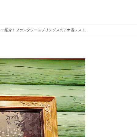
ュー紹介！ファンタジースプリングスのアナ雪レストラン
アレンデール・ロイ