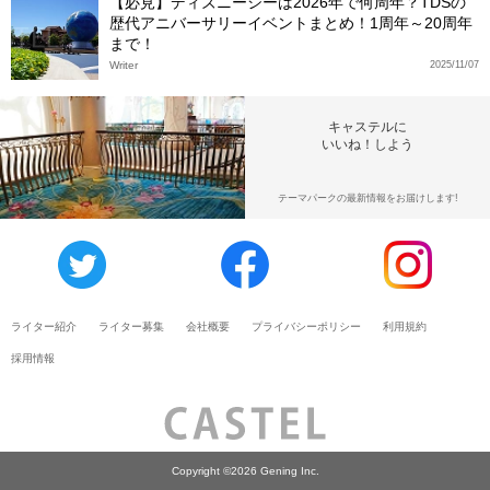
【必見】ディズニーシーは2026年で何周年？TDSの
歴代アニバーサリーイベントまとめ！1周年～20周年
まで！
Writer
2025/11/07
キャステルに
いいね！しよう
テーマパークの最新情報をお届けします!
ライター紹介
ライター募集
会社概要
プライバシーポリシー
利用規約
採用情報
Copyright ©2026 Gening Inc.