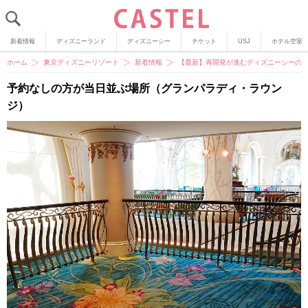
新着情報
ディズニーランド
ディズニーシー
チケット
USJ
ホテル空室
ホーム
東京ディズニーリゾート
新着情報
【最新】再開発が進むディズニーシーの
予約なしの方が当日並ぶ場所（グランパラディ・ラウン
ジ）