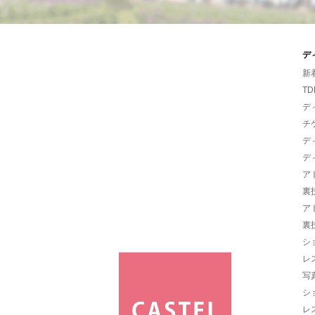
デ
新
TD
デ
チ
デ
デ
ア
裏
ア
裏
シ
レ
写
シ
レ