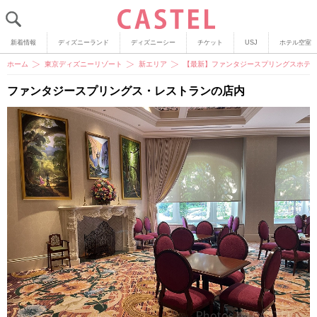
新着情報
ディズニーランド
ディズニーシー
チケット
USJ
ホテル空室
ホーム
東京ディズニーリゾート
新エリア
【最新】ファンタジースプリングスホテ
ファンタジースプリングス・レストランの店内