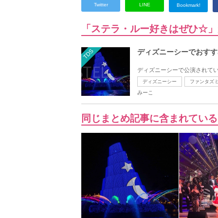
Twitter
LINE
Bookmark!
「ステラ・ルー好きはぜひ☆」
TDS
ディズニーシーでおすす
ディズニーシーで公演されてい
ディズニーシー
ファンタズ
みーこ
同じまとめ記事に含まれている