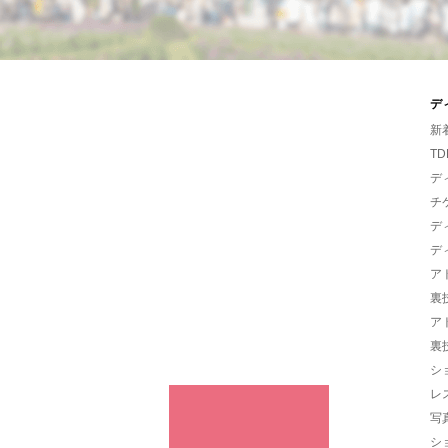
デ
新
TD
デ
チ
デ
デ
ア
裏
ア
裏
シ
レ
写
シ