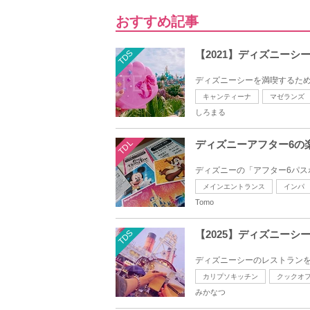
おすすめ記事
TDS
【2021】ディズニー
ディズニーシーを満喫するため
キャンティーナ
マゼランズ
しろまる
TDL
ディズニーアフター6の
ディズニーの「アフター6パス
メインエントランス
インパ
Tomo
TDS
【2025】ディズニーシ
ディズニーシーのレストランを
カリプソキッチン
クックオ
みかなつ