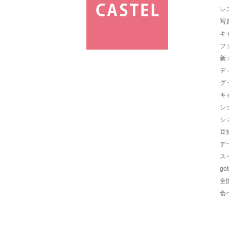
レ
写
キ
フ
新
デ
グ
キ
シ
シ
豆
デ
ス
go
全
食