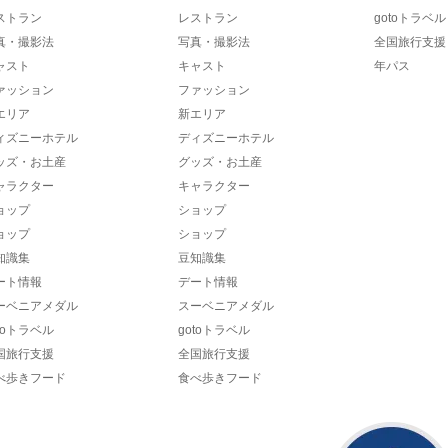
ストラン
レストラン
gotoトラベル
真・撮影法
写真・撮影法
全国旅行支援
ャスト
キャスト
年パス
ァッション
ファッション
エリア
新エリア
ィズニーホテル
ディズニーホテル
ッズ・お土産
グッズ・お土産
ャラクター
キャラクター
ョップ
ショップ
ョップ
ショップ
知識集
豆知識集
ート情報
デート情報
ーベニアメダル
スーベニアメダル
toトラベル
gotoトラベル
国旅行支援
全国旅行支援
べ歩きフード
食べ歩きフード