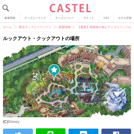
新着情報
ディズニーランド
ディズニーシー
チケット
USJ
ホテル空室
ホーム
東京ディズニーリゾート
新着情報
【最新】再開発が進むディズニーシーの
ルックアウト・クックアウトの場所
(C)
Disney