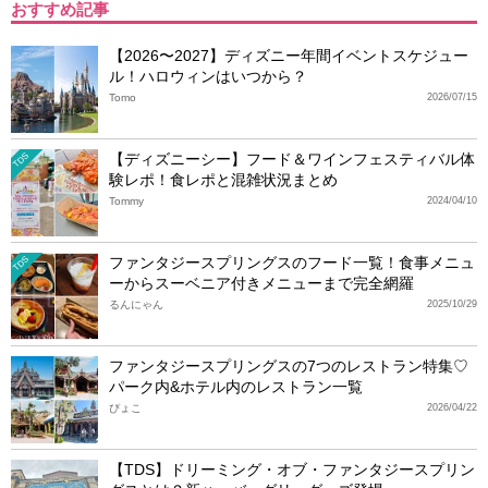
おすすめ記事
【2026〜2027】ディズニー年間イベントスケジュー
ル！ハロウィンはいつから？
Tomo
2026/07/15
【ディズニーシー】フード＆ワインフェスティバル体
TDS
験レポ！食レポと混雑状況まとめ
Tommy
2024/04/10
ファンタジースプリングスのフード一覧！食事メニュ
TDS
ーからスーベニア付きメニューまで完全網羅
るんにゃん
2025/10/29
ファンタジースプリングスの7つのレストラン特集♡
パーク内&ホテル内のレストラン一覧
ぴょこ
2026/04/22
【TDS】ドリーミング・オブ・ファンタジースプリン