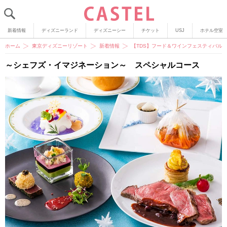
新着情報
ディズニーランド
ディズニーシー
チケット
USJ
ホテル空室
ホーム
東京ディズニーリゾート
新着情報
【TDS】フード＆ワインフェスティバル
～シェフズ・イマジネーション～ スペシャルコース