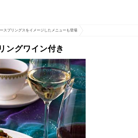
ジースプリングスをイメージしたメニューも登場
～シェフズ・イマジネーション
リングワイン付き