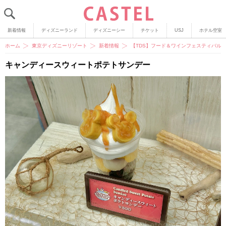
新着情報
ディズニーランド
ディズニーシー
チケット
USJ
ホテル空室
ホーム
東京ディズニーリゾート
新着情報
【TDS】フード＆ワインフェスティバル
キャンディースウィートポテトサンデー