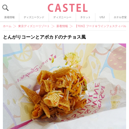
新着情報
ディズニーランド
ディズニーシー
チケット
USJ
ホテル空室
ホーム
東京ディズニーリゾート
新着情報
【TDS】フード＆ワインフェスティバル
とんがりコーンとアボカドのナチョス風