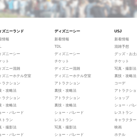
ィズニーランド
ディズニーシー
USJ
着情報
新着情報
新着情報
L
TDL
混雑予想
ィズニーシー
ディズニーシー
グッズ・お土
ケット
チケット
チケット
ィズニー混雑
ディズニー混雑
写真・撮影法
ィズニーホテル空室
ディズニーホテル空室
裏技・攻略法
トラクション
アトラクション
コーデ
技・攻略法
裏技・攻略法
アトラクショ
トラクション
アトラクション
ショップ
技・攻略法
裏技・攻略法
ショー・パレ
ョー・パレード
ショー・パレード
レストラン
ストラン
レストラン
キャラクター
真・撮影法
写真・撮影法
映画
ョー・パレード
ショー・パレード
ホテル