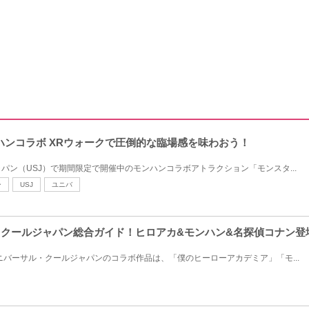
ンハンコラボ XRウォークで圧倒的な臨場感を味わおう！
パン（USJ）で期間限定で開催中のモンハンコラボアトラクション「モンスタ...
ー
USJ
ユニバ
ル・クールジャパン総合ガイド！ヒロアカ&モンハン&名探偵コナン登
ユニバーサル・クールジャパンのコラボ作品は、「僕のヒーローアカデミア」「モ...