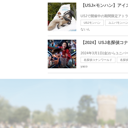
【USJ×モンハン】ア
USJで開催中の期間限定アトラ
USJモンハン
ユニバモンハ
ないん
【2024】USJ名探
2024年3月1日(金)からユニ
名探偵コナンワールド
名探
yaco