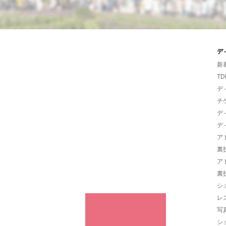
デ
新
TD
デ
チ
デ
デ
ア
裏
ア
裏
シ
レ
写
シ