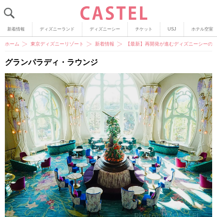
新着情報
ディズニーランド
ディズニーシー
チケット
USJ
ホテル空室
ホーム
東京ディズニーリゾート
新着情報
【最新】再開発が進むディズニーシーの
グランパラディ・ラウンジ