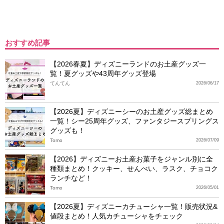
おすすめ記事
【2026春夏】ディズニーランドのお土産グッズ一
覧！夏グッズや43周年グッズ登場
てんてん
2026/06/17
【2026夏】ディズニーシーのお土産グッズ総まとめ
一覧！シー25周年グッズ、ファンタジースプリングス
グッズも！
Tomo
2026/07/09
【2026】ディズニーお土産お菓子をジャンル別に全
種類まとめ！クッキー、せんべい、ラスク、チョコク
ランチなど！
Tomo
2026/05/01
【2026夏】ディズニーカチューシャ一覧！販売状況&
値段まとめ！人気カチューシャをチェック