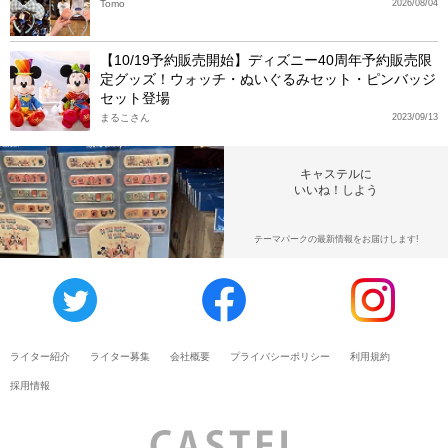
Tomo
2026/08/04
【10/19予約販売開始】ディズニー40周年予約販売限
定グッズ！ウォッチ・ぬいぐるみセット・ピンバッジ
セット登場
まるこさん
2023/09/13
キャステルに
いいね！しよう
テーマパークの最新情報をお届けします!
ライター紹介
ライター募集
会社概要
プライバシーポリシー
利用規約
採用情報