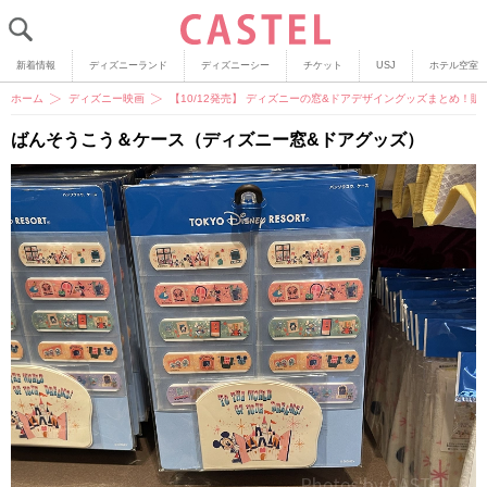
新着情報
ディズニーランド
ディズニーシー
チケット
USJ
ホテル空室
ホーム
ディズニー映画
【10/12発売】 ディズニーの窓&ドアデザイングッズまとめ！
ばんそうこう＆ケース（ディズニー窓&ドアグッズ）