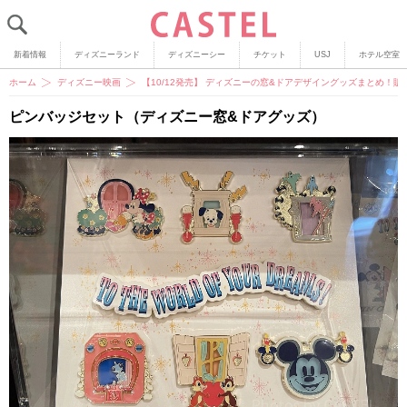
新着情報
ディズニーランド
ディズニーシー
チケット
USJ
ホテル空室
ホーム
ディズニー映画
【10/12発売】 ディズニーの窓&ドアデザイングッズまとめ！
ピンバッジセット（ディズニー窓&ドアグッズ）