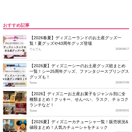
おすすめ記事
【2026春夏】ディズニーランドのお土産グッズ一
覧！夏グッズや43周年グッズ登場
てんてん
2026/06/17
【2026夏】ディズニーシーのお土産グッズ総まとめ
一覧！シー25周年グッズ、ファンタジースプリングス
グッズも！
Tomo
2026/07/09
【2026】ディズニーお土産お菓子をジャンル別に全
種類まとめ！クッキー、せんべい、ラスク、チョコク
ランチなど！
Tomo
2026/05/01
【2026夏】ディズニーカチューシャ一覧！販売状況&
値段まとめ！人気カチューシャをチェック