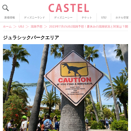
新着情報
ディズニーランド
ディズニーシー
チケット
USJ
ホテル空室
ホーム
USJ
混雑予想
2023年7月のUSJ混雑予想！夏休みの混雑状況と対策は？開
ジュラシックパークエリア