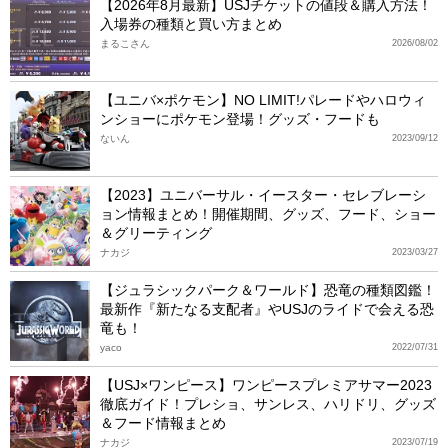
【2026年8月最新】USJチケットの値段＆購入方法！
入場券の種類と買い方まとめ
まるこさん
2026/08/02
【ユニバ×ポケモン】NO LIMIT!パレードやハロウィ
ンショーにポケモン登場！グッズ・フードも
ないん
2023/09/12
【2023】ユニバーサル・イースター・セレブレーシ
ョン情報まとめ！開催期間、グッズ、フード、ショー
＆グリーティング
ナカジ
2023/03/27
【ジュラシックパーク＆ワールド】恐竜の種類図鑑！
最新作『新たなる支配者』やUSJのライドで会える恐
竜も！
yaco
2022/07/31
【USJ×ワンピース】ワンピースプレミアサマー2023
徹底ガイド！プレショ、サンレス、ハリドリ、グッズ
＆フード情報まとめ
ナカジ
2023/07/19