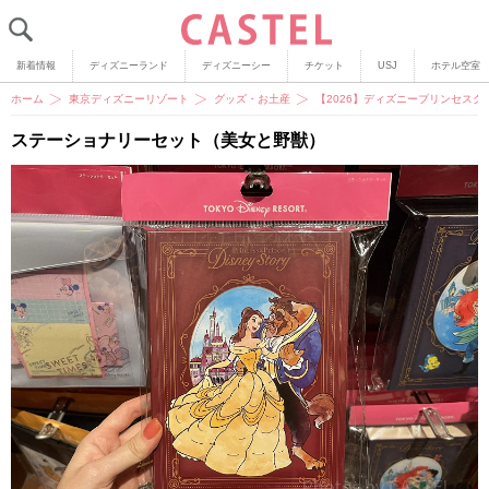
新着情報
ディズニーランド
ディズニーシー
チケット
USJ
ホテル空室
ホーム
東京ディズニーリゾート
グッズ・お土産
【2026】ディズニープリンセス
ステーショナリーセット（美女と野獣）