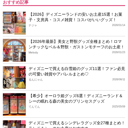
おすすめ記事
【2026】ディズニーランドの安いお土産15選！お菓
子・文房具・コスメ雑貨！コスパがいいグッズ！
ナジャ
2026/01/14
【2026年最新】美女と野獣グッズ全種まとめ！ロマ
ンチックなベル＆野獣・ガストンモチーフのお土産！
Melody
2026/01/23
ディズニーで買える白雪姫のグッズ11選！ファン必見
の可愛い雑貨やアパレルまとめ♡
るんにゃん
2026/06/11
【希少】オーロラ姫グッズ6選！ディズニーランド＆
シーの眠れる森の美女のプリンセスグッズ
てんてん
2025/05/09
ディズニーで買えるシンデレラグッズ全27種まとめ！