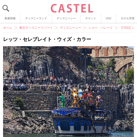
新着情報
ディズニーランド
ディズニーシー
チケット
USJ
ホテル空室
ホーム
東京ディズニーリゾート
ディズニーシー
ショー・パレード
【TDS】
レッツ・セレブレイト・ウィズ・カラー