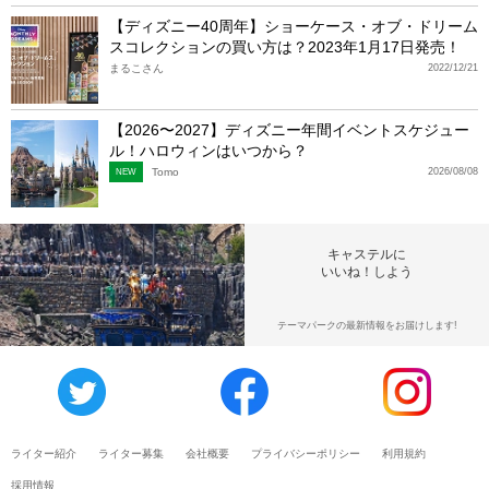
【ディズニー40周年】ショーケース・オブ・ドリーム
スコレクションの買い方は？2023年1月17日発売！
まるこさん
2022/12/21
【2026〜2027】ディズニー年間イベントスケジュー
ル！ハロウィンはいつから？
Tomo
2026/08/08
NEW
キャステルに
いいね！しよう
テーマパークの最新情報をお届けします!
ライター紹介
ライター募集
会社概要
プライバシーポリシー
利用規約
採用情報