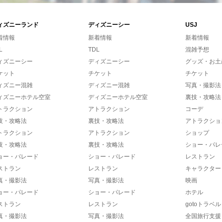
ィズニーランド
ディズニーシー
USJ
着情報
新着情報
新着情報
L
TDL
混雑予想
ィズニーシー
ディズニーシー
グッズ・お土
ケット
チケット
チケット
ィズニー混雑
ディズニー混雑
写真・撮影法
ィズニーホテル空室
ディズニーホテル空室
裏技・攻略法
トラクション
アトラクション
コーデ
技・攻略法
裏技・攻略法
アトラクショ
トラクション
アトラクション
ショップ
技・攻略法
裏技・攻略法
ショー・パレ
ョー・パレード
ショー・パレード
レストラン
ストラン
レストラン
キャラクター
真・撮影法
写真・撮影法
映画
ョー・パレード
ショー・パレード
ホテル
ストラン
レストラン
gotoトラベル
真・撮影法
写真・撮影法
全国旅行支援