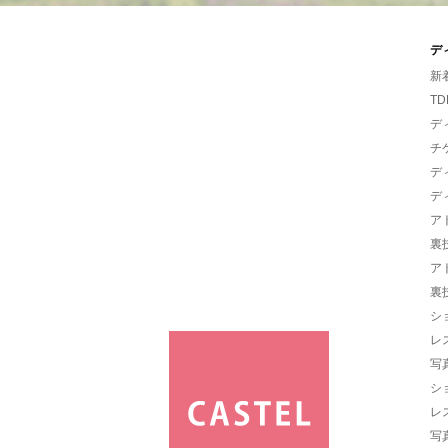
デ
新
TD
デ
チ
デ
デ
ア
裏
ア
裏
シ
レ
写
シ
レ
写