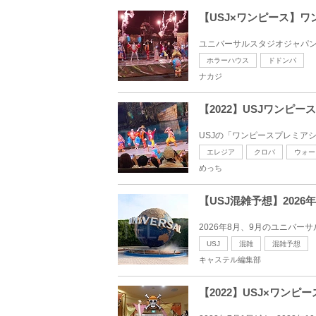
【USJ×ワンピース】
ユニバーサルスタジオジャパン(US
ホラーハウス
ドドンパ
ナカジ
【2022】USJワン
USJの「ワンピースプレミアショ
エレジア
クロバ
ウォー
めっち
【USJ混雑予想】202
2026年8月、9月のユニバー
USJ
混雑
混雑予想
キャステル編集部
【2022】USJ×ワン