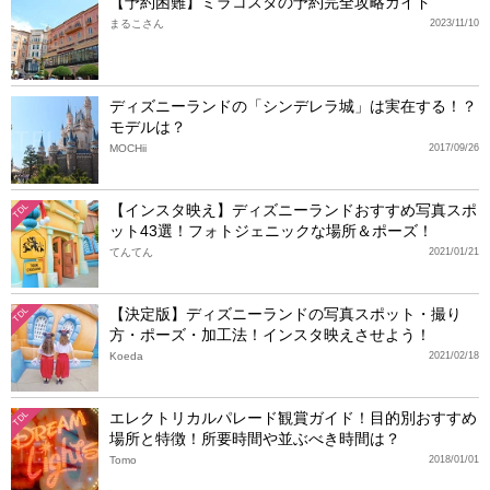
【予約困難】ミラコスタの予約完全攻略ガイド
まるこさん
2023/11/10
ディズニーランドの「シンデレラ城」は実在する！？
モデルは？
MOCHii
2017/09/26
【インスタ映え】ディズニーランドおすすめ写真スポ
TDL
ット43選！フォトジェニックな場所＆ポーズ！
てんてん
2021/01/21
【決定版】ディズニーランドの写真スポット・撮り
TDL
方・ポーズ・加工法！インスタ映えさせよう！
Koeda
2021/02/18
エレクトリカルパレード観賞ガイド！目的別おすすめ
TDL
場所と特徴！所要時間や並ぶべき時間は？
Tomo
2018/01/01