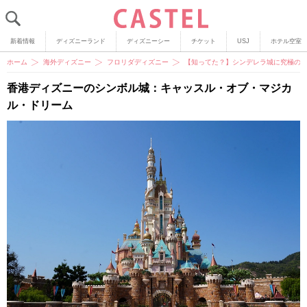
新着情報
ディズニーランド
ディズニーシー
チケット
USJ
ホテル空室
ホーム
海外ディズニー
フロリダディズニー
【知ってた？】シンデレラ城に究極の
香港ディズニーのシンボル城：キャッスル・オブ・マジカ
ル・ドリーム