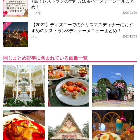
7選！レストランの予約方法＆バースデーシールまと
め！
二ノ瀬
2025/03/29
【2022】ディズニーでのクリスマスディナーにおす
TDL
すめのレストラン&ディナーメニューまとめ！
ぴょこ
2022/12/03
同じまとめ記事に含まれている画像一覧