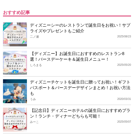
おすすめ記事
ディズニーシーのレストランで誕生日をお祝い！サプ
TDS
ライズやプレゼントもご紹介
二ノ瀬
2025/08/23
【ディズニー】お誕生日におすすめのレストラン8
選！バースデーケーキ＆誕生日メニュー！
しろまる
2025/05/20
ディズニーチケットを誕生日に贈ってお祝い！ギフト
パスポート＆バースデーデザインまとめ！お祝い方法
も
うみ
2020/03/31
【記念日】ディズニーホテルの誕生日におすすめプラ
ン！ランチ・ディナーどちらも可能！
みーこ
2025/05/07