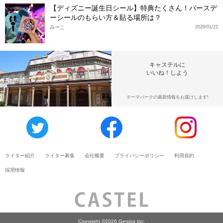
【ディズニー誕生日シール】特典たくさん！バースデ
ーシールのもらい方＆貼る場所は？
みーこ
2026/01/22
キャステルに
いいね！しよう
テーマパークの最新情報をお届けします!
ライター紹介
ライター募集
会社概要
プライバシーポリシー
利用規約
採用情報
Copyright ©2026 Gening Inc.