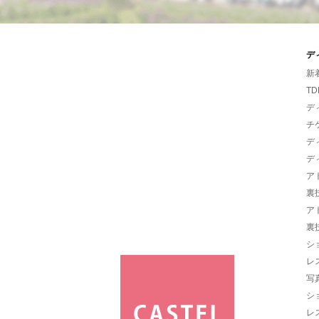
デ
新
TD
デ
チ
デ
デ
ア
裏
ア
裏
シ
レ
写
シ
レ