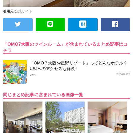
引用元:
公式サイト
「OMO7大阪のツインルーム」が含まれているまとめ記事はコ
チラ
「OMO７大阪by星野リゾート」ってどんなホテル？
USJへのアクセスも解説！
yaco
2022/05/12
同じまとめ記事に含まれている画像一覧