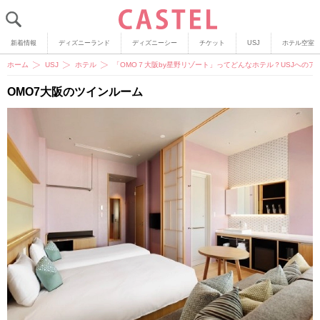
新着情報
ディズニーランド
ディズニーシー
チケット
USJ
ホテル空室
ホーム
USJ
ホテル
「OMO７大阪by星野リゾート」ってどんなホテル？USJへのア
OMO7大阪のツインルーム