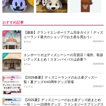
おすすめ記事
【最新】グランドエンポーリアム完全ガイド！ディズ
TDL
ニーランド最大のショップでお土産を買おう♪
まちゅ
2022/06/13
エンポーリオはディズニーシーの百貨店！場所、取扱
TDS
いグッズまとめ！スタンバイパスは必要？
まちゅ
2026/06/30
【2026春夏】ディズニーランドのお土産グッズ一
覧！夏グッズや43周年グッズ登場
てんてん
2026/06/17
【2026夏】ディズニーシーのお土産グッズ総まとめ
一覧！シー25周年グッズ、ファンタジースプリングス