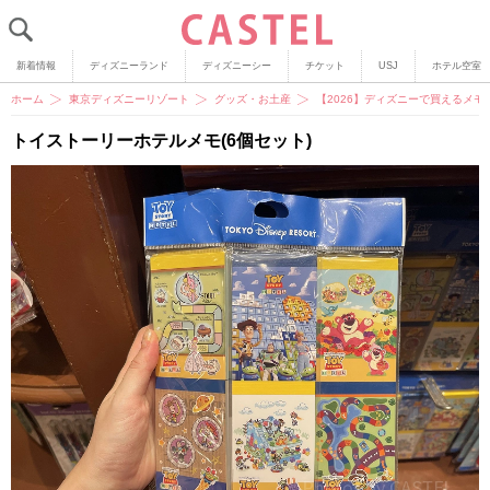
新着情報
ディズニーランド
ディズニーシー
チケット
USJ
ホテル空室
ホーム
東京ディズニーリゾート
グッズ・お土産
【2026】ディズニーで買えるメ
トイストーリーホテルメモ(6個セット)