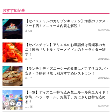
おすすめ記事
【セバスチャンのカリプソキッチン】海底のファスト
TDS
フード店！メニュー＆内装を解説！
まちゅ
2026/05/20
【セバスチャン】アリエルのお世話係は音楽家のカ
ニ！映画『リトル・マーメイド』のキャラクター雑
学！
みーこ
2021/06/24
【ランチ】ディズニーシーの食事はどこで？コスパ・
TDS
安さ・予約有り無し別おすすめレストラン！
みーこ
2025/12/24
【一覧】ディズニー持ち込み禁止ルール完全ガイド！
水筒、ペットボトル、お菓子、おにぎりは持ち込め
る？
二ノ瀬
2026/05/22