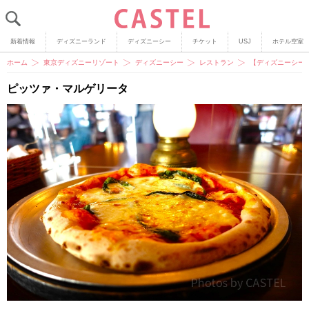
新着情報
ディズニーランド
ディズニーシー
チケット
USJ
ホテル空室
ホーム
東京ディズニーリゾート
ディズニーシー
レストラン
【ディズニーシー
ピッツァ・マルゲリータ