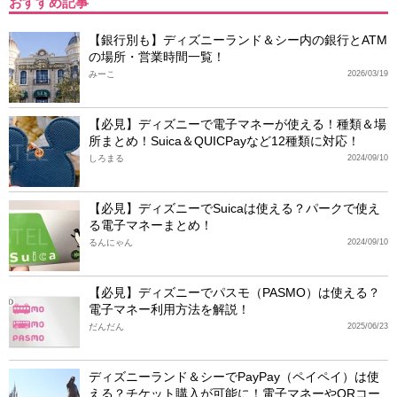
おすすめ記事
【銀行別も】ディズニーランド＆シー内の銀行とATM
の場所・営業時間一覧！
みーこ
2026/03/19
【必見】ディズニーで電子マネーが使える！種類＆場
所まとめ！Suica＆QUICPayなど12種類に対応！
しろまる
2024/09/10
【必見】ディズニーでSuicaは使える？パークで使え
る電子マネーまとめ！
るんにゃん
2024/09/10
【必見】ディズニーでパスモ（PASMO）は使える？
電子マネー利用方法を解説！
だんだん
2025/06/23
ディズニーランド＆シーでPayPay（ペイペイ）は使
える？チケット購入が可能に！電子マネーやQRコー