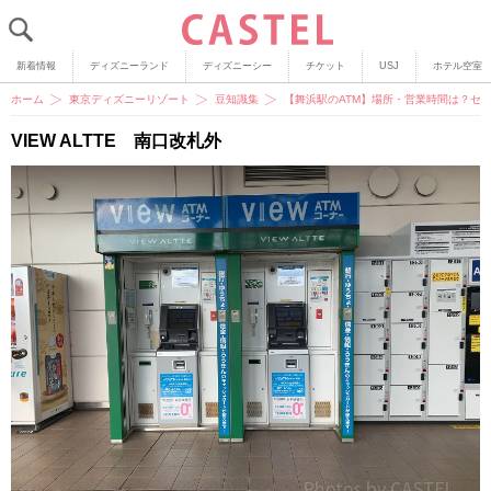
新着情報
ディズニーランド
ディズニーシー
チケット
USJ
ホテル空室
ホーム
東京ディズニーリゾート
豆知識集
【舞浜駅のATM】場所・営業時間は？セブン
VIEW ALTTE 南口改札外