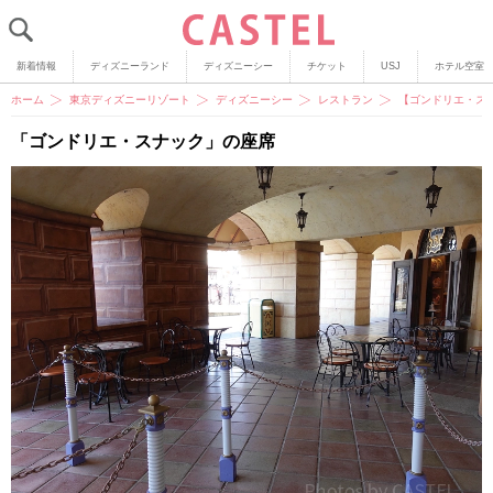
新着情報
ディズニーランド
ディズニーシー
チケット
USJ
ホテル空室
ホーム
東京ディズニーリゾート
ディズニーシー
レストラン
【ゴンドリエ・ス
「ゴンドリエ・スナック」の座席