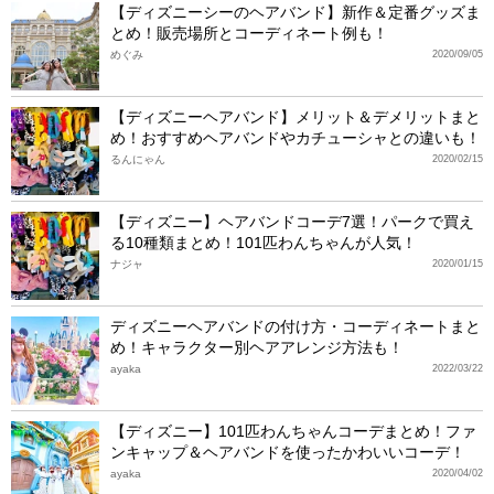
【ディズニーシーのヘアバンド】新作＆定番グッズま
とめ！販売場所とコーディネート例も！
めぐみ
2020/09/05
【ディズニーヘアバンド】メリット＆デメリットまと
め！おすすめヘアバンドやカチューシャとの違いも！
るんにゃん
2020/02/15
【ディズニー】ヘアバンドコーデ7選！パークで買え
る10種類まとめ！101匹わんちゃんが人気！
ナジャ
2020/01/15
ディズニーヘアバンドの付け方・コーディネートまと
め！キャラクター別ヘアアレンジ方法も！
ayaka
2022/03/22
【ディズニー】101匹わんちゃんコーデまとめ！ファ
ンキャップ＆ヘアバンドを使ったかわいいコーデ！
ayaka
2020/04/02