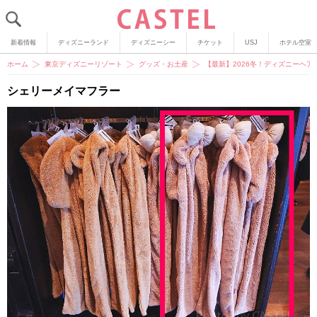
新着情報
ディズニーランド
ディズニーシー
チケット
USJ
ホテル空室
ホーム
東京ディズニーリゾート
グッズ・お土産
【最新】2026冬！ディズニーヘア
シェリーメイマフラー