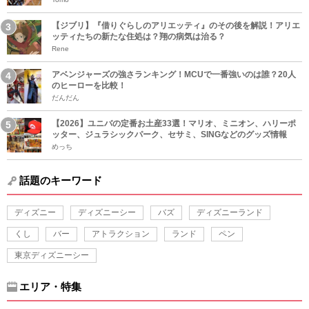
【ジブリ】『借りぐらしのアリエッティ』のその後を解説！アリエ
ッティたちの新たな住処は？翔の病気は治る？
Rene
アベンジャーズの強さランキング！MCUで一番強いのは誰？20人
のヒーローを比較！
だんだん
【2026】ユニバの定番お土産33選！マリオ、ミニオン、ハリーポ
ッター、ジュラシックパーク、セサミ、SINGなどのグッズ情報
めっち
話題のキーワード
ディズニー
ディズニーシー
バズ
ディズニーランド
くし
バー
アトラクション
ランド
ペン
東京ディズニーシー
エリア・特集