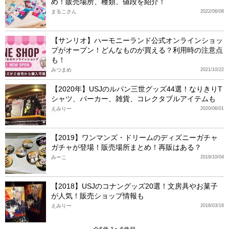
め！販売場所、種類、値段を紹介！
まるこさん
2022/06/08
【サンリオ】ハーモニーランド公式オンラインショッ
プがオープン！どんなものが買える？利用時の注意点
も！
みつまめ
2021/10/22
【2020年】USJのルパン三世グッズ44選！なりきりT
シャツ、パーカー、雑貨、コレクタブルアイテムも
えみりー
2020/06/01
【2019】ワンマンズ・ドリームのディズニーガチャ
ガチャが登場！販売場所まとめ！再販はある？
みーこ
2019/10/04
【2018】USJのコナングッズ20選！文房具やお菓子
が人気！販売ショップ情報も
えみりー
2018/03/18