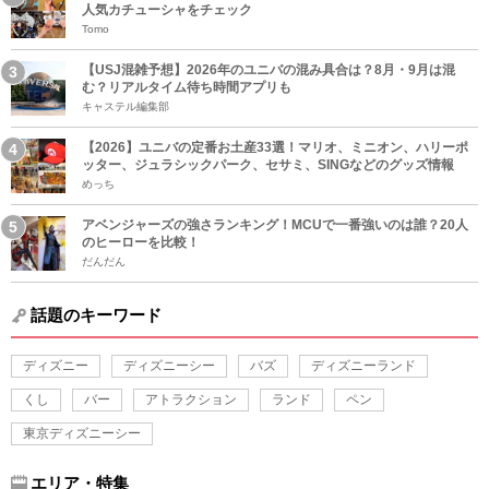
人気カチューシャをチェック
Tomo
【USJ混雑予想】2026年のユニバの混み具合は？8月・9月は混
む？リアルタイム待ち時間アプリも
キャステル編集部
【2026】ユニバの定番お土産33選！マリオ、ミニオン、ハリーポ
ッター、ジュラシックパーク、セサミ、SINGなどのグッズ情報
めっち
アベンジャーズの強さランキング！MCUで一番強いのは誰？20人
のヒーローを比較！
だんだん
話題のキーワード
ディズニー
ディズニーシー
バズ
ディズニーランド
くし
バー
アトラクション
ランド
ペン
東京ディズニーシー
エリア・特集