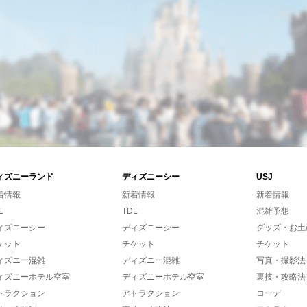
ィズニーランド
ディズニーシー
USJ
着情報
新着情報
新着情報
L
TDL
混雑予想
ィズニーシー
ディズニーシー
グッズ・お土
ケット
チケット
チケット
ィズニー混雑
ディズニー混雑
写真・撮影法
ィズニーホテル空室
ディズニーホテル空室
裏技・攻略法
トラクション
アトラクション
コーデ