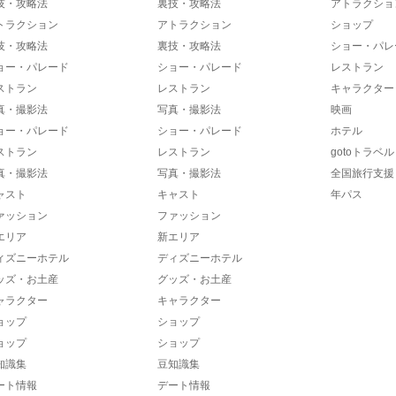
技・攻略法
裏技・攻略法
アトラクショ
トラクション
アトラクション
ショップ
技・攻略法
裏技・攻略法
ショー・パレ
ョー・パレード
ショー・パレード
レストラン
ストラン
レストラン
キャラクター
真・撮影法
写真・撮影法
映画
ョー・パレード
ショー・パレード
ホテル
ストラン
レストラン
gotoトラベル
真・撮影法
写真・撮影法
全国旅行支援
ャスト
キャスト
年パス
ァッション
ファッション
エリア
新エリア
ィズニーホテル
ディズニーホテル
ッズ・お土産
グッズ・お土産
ャラクター
キャラクター
ョップ
ショップ
ョップ
ショップ
知識集
豆知識集
ート情報
デート情報