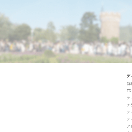
デ
新
TD
デ
チ
デ
デ
ア