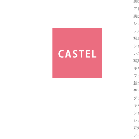
裏
ア
裏
シ
レ
写
シ
レ
写
キ
フ
新
デ
グ
キ
シ
シ
豆
デ