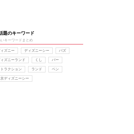
話題のキーワード
熱いキーワードまとめ
ディズニー
ディズニーシー
バズ
ディズニーランド
くし
バー
アトラクション
ランド
ペン
東京ディズニーシー