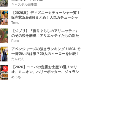
キャステル編集部
【2026夏】ディズニーカチューシャ一覧！
販売状況&値段まとめ！人気カチューシャ
をチェック
Tomo
【ジブリ】『借りぐらしのアリエッティ』
のその後を解説！アリエッティたちの新た
な住処は？翔の病気は治る？
Rene
アベンジャーズの強さランキング！MCUで
一番強いのは誰？20人のヒーローを比較！
だんだん
【2026】ユニバの定番お土産33選！マリ
オ、ミニオン、ハリーポッター、ジュラシ
ックパーク、セサミ、SINGなどのグッズ情
めっち
報