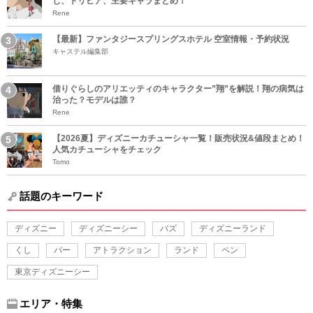
じ、トリビア、主要キャラまとめ！
Rene
【最新】ファンタジースプリングスホテル 空室情報・予約状況
キャステル編集部
借りぐらしのアリエッティのキャラクター”翔”を解説！翔の病気は
治った？モデルは誰？
Rene
【2026夏】ディズニーカチューシャ一覧！販売状況&値段まとめ！
人気カチューシャをチェック
Tomo
話題のキーワード
ディズニー
ディズニーシー
バズ
ディズニーランド
くし
バー
アトラクション
ランド
ペン
東京ディズニーシー
エリア・特集