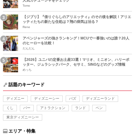
人気カチューシャをチェック
Tomo
【ジブリ】『借りぐらしのアリエッティ』のその後を解説！アリエ
ッティたちの新たな住処は？翔の病気は治る？
Rene
アベンジャーズの強さランキング！MCUで一番強いのは誰？20人
のヒーローを比較！
だんだん
【2026】ユニバの定番お土産33選！マリオ、ミニオン、ハリーポ
ッター、ジュラシックパーク、セサミ、SINGなどのグッズ情報
めっち
話題のキーワード
ディズニー
ディズニーシー
バズ
ディズニーランド
くし
バー
アトラクション
ランド
ペン
東京ディズニーシー
エリア・特集