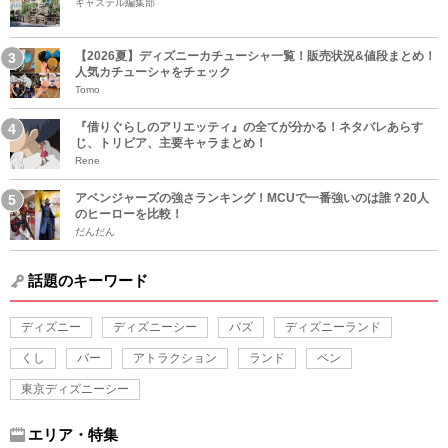
キャステル編集部
【2026夏】ディズニーカチューシャ一覧！販売状況&値段まとめ！
人気カチューシャをチェック
Tomo
『借りぐらしのアリエッティ』の全てが分かる！ネタバレあらす
じ、トリビア、主要キャラまとめ！
Rene
アベンジャーズの強さランキング！MCUで一番強いのは誰？20人
のヒーローを比較！
だんだん
話題のキーワード
ディズニー
ディズニーシー
バズ
ディズニーランド
くし
バー
アトラクション
ランド
ペン
東京ディズニーシー
エリア・特集