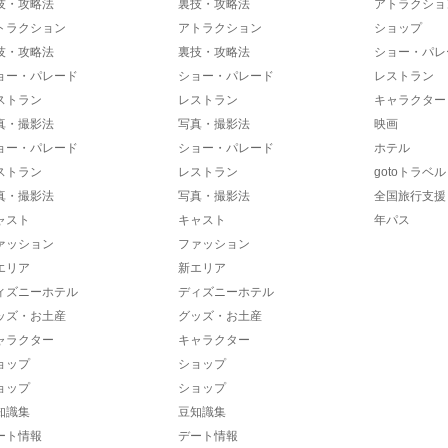
技・攻略法
裏技・攻略法
アトラクショ
トラクション
アトラクション
ショップ
技・攻略法
裏技・攻略法
ショー・パレ
ョー・パレード
ショー・パレード
レストラン
ストラン
レストラン
キャラクター
真・撮影法
写真・撮影法
映画
ョー・パレード
ショー・パレード
ホテル
ストラン
レストラン
gotoトラベル
真・撮影法
写真・撮影法
全国旅行支援
ャスト
キャスト
年パス
ァッション
ファッション
エリア
新エリア
ィズニーホテル
ディズニーホテル
ッズ・お土産
グッズ・お土産
ャラクター
キャラクター
ョップ
ショップ
ョップ
ショップ
知識集
豆知識集
ート情報
デート情報