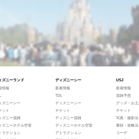
ィズニーランド
ディズニーシー
USJ
着情報
新着情報
新着情報
L
TDL
混雑予想
ィズニーシー
ディズニーシー
グッズ・お土
ケット
チケット
チケット
ィズニー混雑
ディズニー混雑
写真・撮影法
ィズニーホテル空室
ディズニーホテル空室
裏技・攻略法
トラクション
アトラクション
コーデ