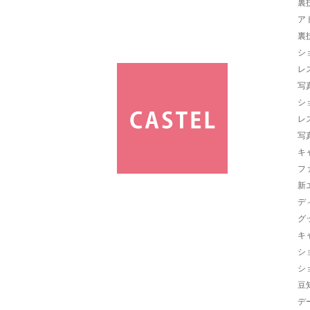
裏
ア
裏
シ
レ
写
シ
レ
写
キ
フ
新
デ
グ
キ
シ
シ
豆
デ