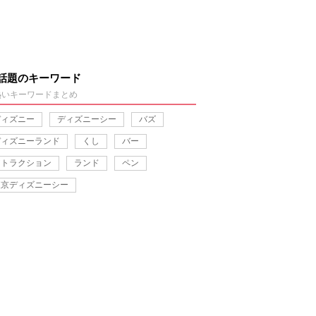
話題のキーワード
熱いキーワードまとめ
ディズニー
ディズニーシー
バズ
ディズニーランド
くし
バー
アトラクション
ランド
ペン
東京ディズニーシー