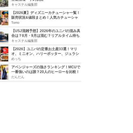
キャステル編集部
【2026夏】ディズニーカチューシャ一覧！
販売状況&値段まとめ！人気カチューシャ
をチェック
Tomo
【USJ混雑予想】2026年のユニバの混み具
合は？8月・9月は混む？リアルタイム待ち
時間アプリも
キャステル編集部
【2026】ユニバの定番お土産33選！マリ
オ、ミニオン、ハリーポッター、ジュラシ
ックパーク、セサミ、SINGなどのグッズ情
めっち
報
アベンジャーズの強さランキング！MCUで
一番強いのは誰？20人のヒーローを比較！
だんだん