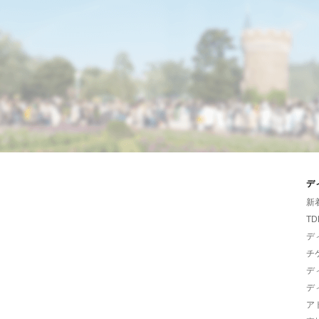
デ
新
TD
デ
チ
デ
デ
ア