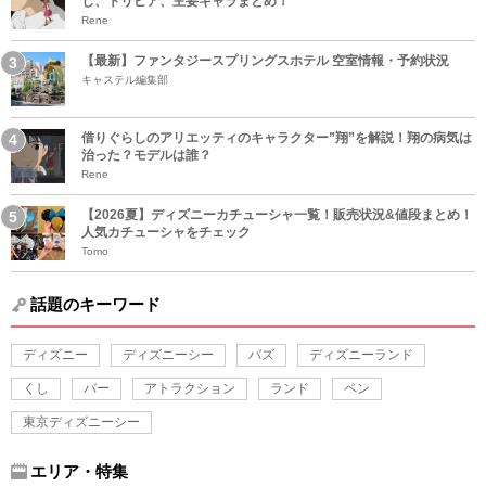
じ、トリビア、主要キャラまとめ！
Rene
【最新】ファンタジースプリングスホテル 空室情報・予約状況
キャステル編集部
借りぐらしのアリエッティのキャラクター”翔”を解説！翔の病気は
治った？モデルは誰？
Rene
【2026夏】ディズニーカチューシャ一覧！販売状況&値段まとめ！
人気カチューシャをチェック
Tomo
話題のキーワード
ディズニー
ディズニーシー
バズ
ディズニーランド
くし
バー
アトラクション
ランド
ペン
東京ディズニーシー
エリア・特集