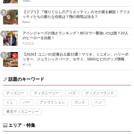
Tomo
【ジブリ】『借りぐらしのアリエッティ』のその後を解説！アリエ
ッティたちの新たな住処は？翔の病気は治る？
Rene
アベンジャーズの強さランキング！MCUで一番強いのは誰？20人
のヒーローを比較！
だんだん
【2026】ユニバの定番お土産33選！マリオ、ミニオン、ハリーポ
ッター、ジュラシックパーク、セサミ、SINGなどのグッズ情報
めっち
話題のキーワード
ディズニー
ディズニーシー
バズ
ディズニーランド
くし
バー
アトラクション
ランド
ペン
東京ディズニーシー
エリア・特集