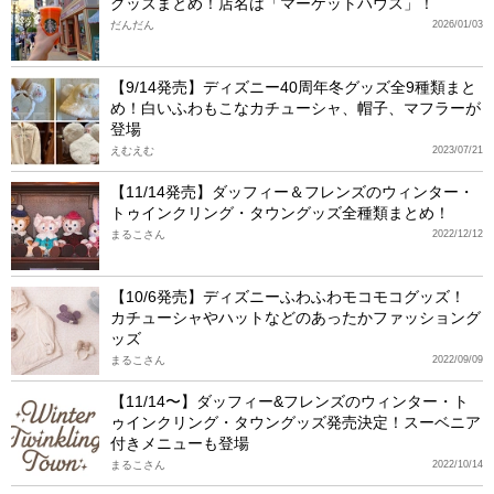
グッズまとめ！店名は「マーケットハウス」！
だんだん
2026/01/03
【9/14発売】ディズニー40周年冬グッズ全9種類まと
め！白いふわもこなカチューシャ、帽子、マフラーが
登場
えむえむ
2023/07/21
【11/14発売】ダッフィー＆フレンズのウィンター・
トゥインクリング・タウングッズ全種類まとめ！
まるこさん
2022/12/12
【10/6発売】ディズニーふわふわモコモコグッズ！
カチューシャやハットなどのあったかファッショング
ッズ
まるこさん
2022/09/09
【11/14〜】ダッフィー&フレンズのウィンター・ト
ゥインクリング・タウングッズ発売決定！スーベニア
付きメニューも登場
まるこさん
2022/10/14