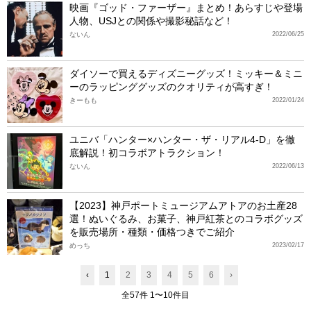
映画『ゴッド・ファーザー』まとめ！あらすじや登場
人物、USJとの関係や撮影秘話など！
ないん
2022/06/25
ダイソーで買えるディズニーグッズ！ミッキー＆ミニ
ーのラッピンググッズのクオリティが高すぎ！
きーもも
2022/01/24
ユニバ「ハンター×ハンター・ザ・リアル4-D」を徹
底解説！初コラボアトラクション！
ないん
2022/06/13
【2023】神戸ポートミュージアムアトアのお土産28
選！ぬいぐるみ、お菓子、神戸紅茶とのコラボグッズ
を販売場所・種類・価格つきでご紹介
めっち
2023/02/17
‹
1
2
3
4
5
6
›
全57件 1〜10件目