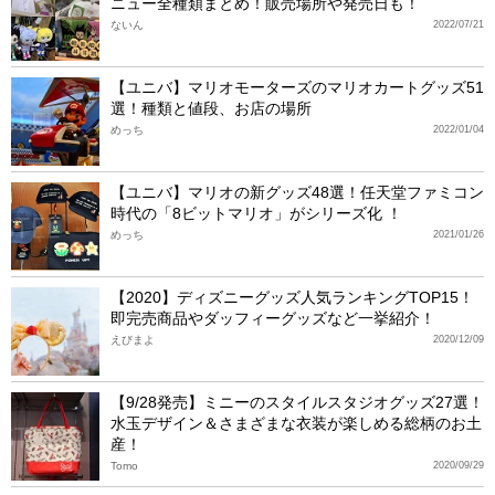
ニュー全種類まとめ！販売場所や発売日も！
ないん
2022/07/21
【ユニバ】マリオモーターズのマリオカートグッズ51
選！種類と値段、お店の場所
めっち
2022/01/04
【ユニバ】マリオの新グッズ48選！任天堂ファミコン
時代の「8ビットマリオ」がシリーズ化 ！
めっち
2021/01/26
【2020】ディズニーグッズ人気ランキングTOP15！
即完売商品やダッフィーグッズなど一挙紹介！
えびまよ
2020/12/09
【9/28発売】ミニーのスタイルスタジオグッズ27選！
水玉デザイン＆さまざまな衣装が楽しめる総柄のお土
産！
Tomo
2020/09/29