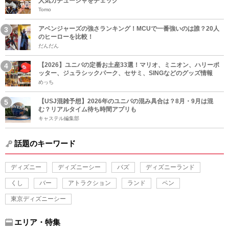
人気カチューシャをチェック
Tomo
アベンジャーズの強さランキング！MCUで一番強いのは誰？20人
のヒーローを比較！
だんだん
【2026】ユニバの定番お土産33選！マリオ、ミニオン、ハリーポ
ッター、ジュラシックパーク、セサミ、SINGなどのグッズ情報
めっち
【USJ混雑予想】2026年のユニバの混み具合は？8月・9月は混
む？リアルタイム待ち時間アプリも
キャステル編集部
話題のキーワード
ディズニー
ディズニーシー
バズ
ディズニーランド
くし
バー
アトラクション
ランド
ペン
東京ディズニーシー
エリア・特集