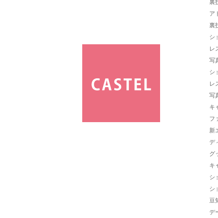
裏
ア
裏
シ
レ
写
シ
レ
写
キ
フ
新
デ
グ
キ
シ
シ
豆
デ