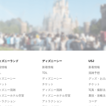
ィズニーランド
ディズニーシー
USJ
着情報
新着情報
新着情報
L
TDL
混雑予想
ィズニーシー
ディズニーシー
グッズ・お土
ケット
チケット
チケット
ィズニー混雑
ディズニー混雑
写真・撮影法
ィズニーホテル空室
ディズニーホテル空室
裏技・攻略法
トラクション
アトラクション
コーデ