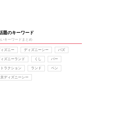
話題のキーワード
熱いキーワードまとめ
ディズニー
ディズニーシー
バズ
ディズニーランド
くし
バー
アトラクション
ランド
ペン
東京ディズニーシー