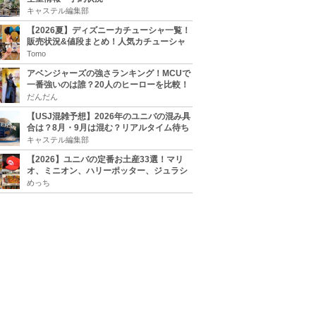
キャステル編集部
【2026夏】ディズニーカチューシャ一覧！
販売状況&値段まとめ！人気カチューシャ
をチェック
Tomo
アベンジャーズの強さランキング！MCUで
一番強いのは誰？20人のヒーローを比較！
だんだん
【USJ混雑予想】2026年のユニバの混み具
合は？8月・9月は混む？リアルタイム待ち
時間アプリも
キャステル編集部
【2026】ユニバの定番お土産33選！マリ
オ、ミニオン、ハリーポッター、ジュラシ
ックパーク、セサミ、SINGなどのグッズ情
めっち
報