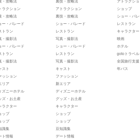
技・攻略法
裏技・攻略法
アトラクショ
トラクション
アトラクション
ショップ
技・攻略法
裏技・攻略法
ショー・パレ
ョー・パレード
ショー・パレード
レストラン
ストラン
レストラン
キャラクター
真・撮影法
写真・撮影法
映画
ョー・パレード
ショー・パレード
ホテル
ストラン
レストラン
gotoトラベル
真・撮影法
写真・撮影法
全国旅行支援
ャスト
キャスト
年パス
ァッション
ファッション
エリア
新エリア
ィズニーホテル
ディズニーホテル
ッズ・お土産
グッズ・お土産
ャラクター
キャラクター
ョップ
ショップ
ョップ
ショップ
知識集
豆知識集
ート情報
デート情報