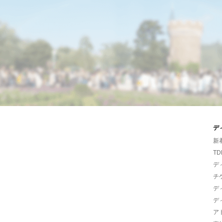
デ
新
TD
デ
チ
デ
デ
ア