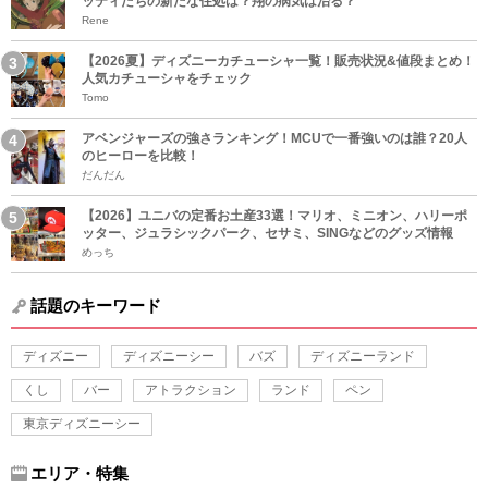
ッティたちの新たな住処は？翔の病気は治る？
Rene
【2026夏】ディズニーカチューシャ一覧！販売状況&値段まとめ！
人気カチューシャをチェック
Tomo
アベンジャーズの強さランキング！MCUで一番強いのは誰？20人
のヒーローを比較！
だんだん
【2026】ユニバの定番お土産33選！マリオ、ミニオン、ハリーポ
ッター、ジュラシックパーク、セサミ、SINGなどのグッズ情報
めっち
話題のキーワード
ディズニー
ディズニーシー
バズ
ディズニーランド
くし
バー
アトラクション
ランド
ペン
東京ディズニーシー
エリア・特集