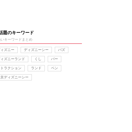
話題のキーワード
熱いキーワードまとめ
ディズニー
ディズニーシー
バズ
ディズニーランド
くし
バー
アトラクション
ランド
ペン
東京ディズニーシー