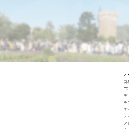
デ
新
TD
デ
チ
デ
デ
ア