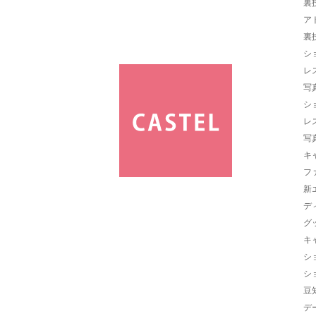
裏
ア
裏
シ
レ
写
シ
レ
写
キ
フ
新
デ
グ
キ
シ
シ
豆
デ