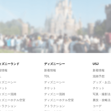
ィズニーランド
ディズニーシー
USJ
着情報
新着情報
新着情報
L
TDL
混雑予想
ィズニーシー
ディズニーシー
グッズ・お土
ケット
チケット
チケット
ィズニー混雑
ディズニー混雑
写真・撮影法
ィズニーホテル空室
ディズニーホテル空室
裏技・攻略法
トラクション
アトラクション
コーデ