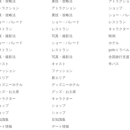
技・攻略法
裏技・攻略法
アトラクショ
トラクション
アトラクション
ショップ
技・攻略法
裏技・攻略法
ショー・パレ
ョー・パレード
ショー・パレード
レストラン
ストラン
レストラン
キャラクター
真・撮影法
写真・撮影法
映画
ョー・パレード
ショー・パレード
ホテル
ストラン
レストラン
gotoトラベル
真・撮影法
写真・撮影法
全国旅行支援
ャスト
キャスト
年パス
ァッション
ファッション
エリア
新エリア
ィズニーホテル
ディズニーホテル
ッズ・お土産
グッズ・お土産
ャラクター
キャラクター
ョップ
ショップ
ョップ
ショップ
知識集
豆知識集
ート情報
デート情報