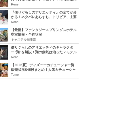
な住処は？翔の病気は治る？
Rene
『借りぐらしのアリエッティ』の全てが分
かる！ネタバレあらすじ、トリビア、主要
キャラまとめ！
Rene
【最新】ファンタジースプリングスホテル
空室情報・予約状況
キャステル編集部
借りぐらしのアリエッティのキャラクタ
ー”翔”を解説！翔の病気は治った？モデル
は誰？
Rene
【2026夏】ディズニーカチューシャ一覧！
販売状況&値段まとめ！人気カチューシャ
をチェック
Tomo