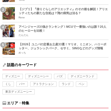
【ジブリ】『借りぐらしのアリエッティ』のその後を解説！アリエ
ッティたちの新たな住処は？翔の病気は治る？
Rene
アベンジャーズの強さランキング！MCUで一番強いのは誰？20人
のヒーローを比較！
だんだん
【2026】ユニバの定番お土産33選！マリオ、ミニオン、ハリーポ
ッター、ジュラシックパーク、セサミ、SINGなどのグッズ情報
めっち
話題のキーワード
ディズニー
ディズニーシー
バズ
ディズニーランド
くし
バー
アトラクション
ランド
ペン
東京ディズニーシー
エリア・特集